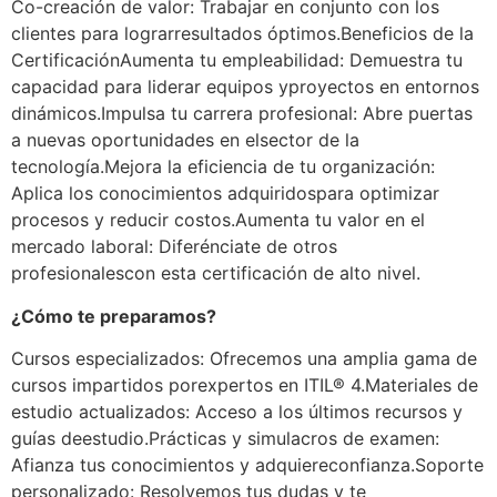
Co-creación de valor: Trabajar en conjunto con los
clientes para lograr
resultados óptimos.
Beneficios de la
Certificación
Aumenta tu empleabilidad: Demuestra tu
capacidad para liderar equipos y
proyectos en entornos
dinámicos.
Impulsa tu carrera profesional: Abre puertas
a nuevas oportunidades en el
sector de la
tecnología.
Mejora la eficiencia de tu organización:
Aplica los conocimientos adquiridos
para optimizar
procesos y reducir costos.
Aumenta tu valor en el
mercado laboral: Diferénciate de otros
profesionales
con esta certificación de alto nivel.
¿Cómo te preparamos?
Cursos especializados: Ofrecemos una amplia gama de
cursos impartidos por
expertos en ITIL® 4.
Materiales de
estudio actualizados: Acceso a los últimos recursos y
guías de
estudio.
Prácticas y simulacros de examen:
Afianza tus conocimientos y adquiere
confianza.
Soporte
personalizado: Resolvemos tus dudas y te