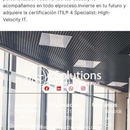
acompañamos en todo el
proceso.
Invierte en tu futuro y
adquiere la certificación ITIL® 4 Specialist: High-
Velocity IT.
Accesos
Información
Ubícanos
Directos
(+57) 317 733
Bogotá:
Inicio
7798
AV
CR
Quiénes Somos
gerencia@iandtsolutions.com