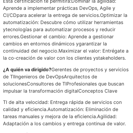
Esta certificación te permitirá:
Dominar la agilidad:
Aprende a implementar prácticas DevOps, Agile y
CI/CD
para acelerar la entrega de servicios.
Optimizar la
automatización: Descubre cómo utilizar herramientas
y
tecnologías para automatizar procesos y reducir
errores.
Gestionar el cambio: Aprende a gestionar
cambios en entornos dinámicos y
garantizar la
continuidad del negocio.
Maximizar el valor: Entrégate a
la co-creación de valor con los clientes y
stakeholders.
¿A quién va dirigido?
Gerentes de proyectos y servicios
de TI
Ingenieros de DevOps
Arquitectos de
soluciones
Consultores de TI
Profesionales que buscan
impulsar la transformación digital
Conceptos Clave
TI de alta velocidad: Entrega rápida de servicios con
calidad y eficiencia.
Automatización: Eliminación de
tareas manuales y mejora de la eficiencia.
Agilidad:
Adaptación a los cambios y entrega continua de valor.