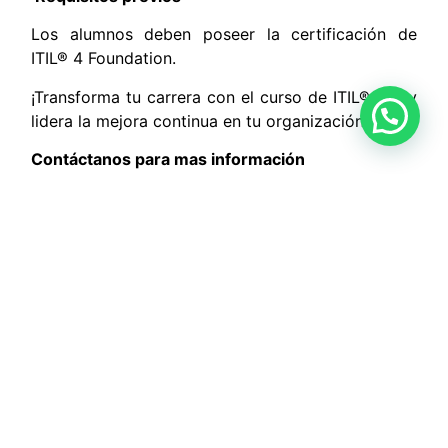
Los alumnos deben poseer la certificación de
ITIL® 4 Foundation.
¡Transforma tu carrera con el curso de ITIL® DPI y
lidera la mejora continua en tu organización!
Contáctanos para mas información
Metodología
Enfoque tanto teórico como práctico, holístico,
interactivo y enfocado en el participante.
Metodología que implica una exposición y
descripción de los temas, respaldada por la
implementación de actividades de aprendizaje,
que permitirán a los participantes construir
conocimientos y prácticas, esto con el fin de
generar una correcta preparación para el examen