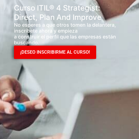
Curso ITIL® 4 Strategist:
Direct, Plan And Improve
No esperes a que otros tomen la delantera,
inscríbete ahora y empieza
a construir el perfil que las empresas están
buscando.
¡DESEO INSCRIBIRME AL CURSO!