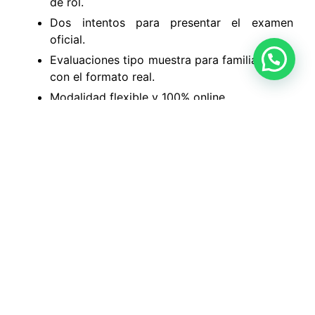
de rol.
Dos intentos para presentar el examen
oficial.
Evaluaciones tipo muestra para familiarizarse
con el formato real.
Modalidad flexible y 100% online
¡Inscríbete hoy!
Da el siguiente paso en tu carrera profesional.
Diligencia el formulario de inscripción y recibe
asesoría personalizada para iniciar tu proceso de
certificación como Auditor Líder en ISO/IEC
27001. ¡Tu futuro en ciberseguridad comienza
aquí!
⬆️