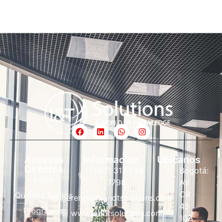
Accesos
Información
Ubícanos
Directos
(+57) 317 733
Bogotá:
Inicio
7798
AV
CR
Quiénes Somos
gerencia@iandtsolutions.com
45
Programas
www.iandtsolutions.com
108